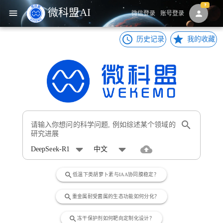
微科盟AI
menu
person
微信登录
账号登录
access_time
star
历史记录
我的收藏
search
cloud_upload
DeepSeek-R1
中文
search
低温下类胡萝卜素与IAA协同膜稳定？
search
重金属耐受菌属的生态功能如何分化？
search
冻干保护剂如何靶向定制化设计？