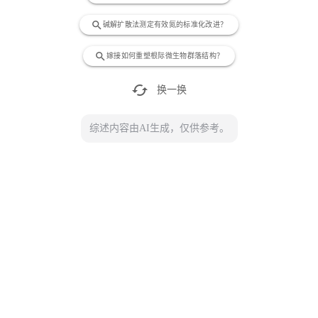
search
碱解扩散法测定有效氮的标准化改进？
search
嫁接如何重塑根际微生物群落结构？
cached
换一换
综述内容由AI生成，仅供参考。